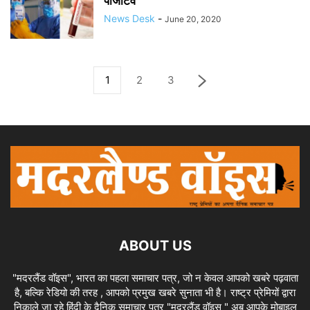
पोजेटिव
News Desk
-
June 20, 2020
1
2
3
ABOUT US
"मदरलैंड वॉइस", भारत का पहला समाचार पत्र, जो न केवल आपको खबरे पढ़वाता
है, बल्कि रेडियो की तरह , आपको प्रमुख खबरे सुनाता भी है। राष्ट्र प्रेमियों द्वारा
निकाले जा रहे हिंदी के दैनिक समाचार पत्र "मदरलैंड वॉइस " अब आपके मोबाइल