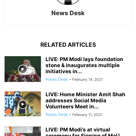
News Desk
RELATED ARTICLES
LIVE: PM Modi lays foundation
stone & inaugurates multiple
initiatives in...
News Desk
-
February 14, 2021
LIVE: Home Minister Amit Shah
addresses Social Media
Volunteers Meet in...
News Desk
-
February 11, 2021
LIVE: PM Modi’s at virtual
ceremony for Signing of MoU