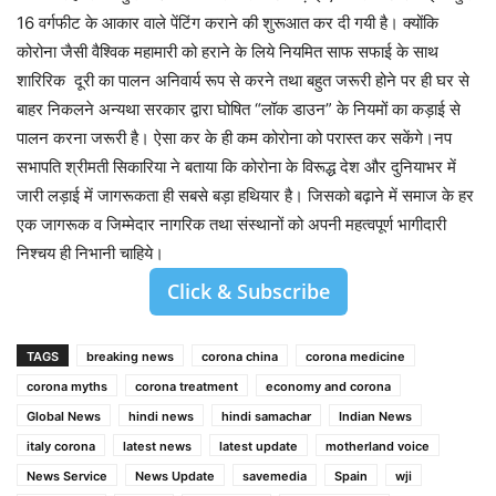
16 वर्गफीट के आकार वाले पेंटिंग कराने की शुरूआत कर दी गयी है। क्योंकि
कोरोना जैसी वैश्विक महामारी को हराने के लिये नियमित साफ सफाई के साथ
शारिरिक दूरी का पालन अनिवार्य रूप से करने तथा बहुत जरूरी होने पर ही घर से
बाहर निकलने अन्यथा सरकार द्वारा घोषित “लॉक डाउन” के नियमों का कड़ाई से
पालन करना जरूरी है। ऐसा कर के ही कम कोरोना को परास्त कर सकेंगे।नप
सभापति श्रीमती सिकारिया ने बताया कि कोरोना के विरूद्ध देश और दुनियाभर में
जारी लड़ाई में जागरूकता ही सबसे बड़ा हथियार है। जिसको बढ़ाने में समाज के हर
एक जागरूक व जिम्मेदार नागरिक तथा संस्थानों को अपनी महत्वपूर्ण भागीदारी
निश्चय ही निभानी चाहिये।
Click & Subscribe
TAGS
breaking news
corona china
corona medicine
corona myths
corona treatment
economy and corona
Global News
hindi news
hindi samachar
Indian News
italy corona
latest news
latest update
motherland voice
News Service
News Update
savemedia
Spain
wji