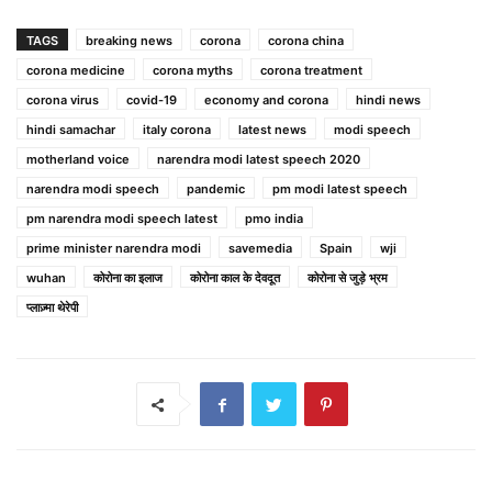
TAGS
breaking news
corona
corona china
corona medicine
corona myths
corona treatment
corona virus
covid-19
economy and corona
hindi news
hindi samachar
italy corona
latest news
modi speech
motherland voice
narendra modi latest speech 2020
narendra modi speech
pandemic
pm modi latest speech
pm narendra modi speech latest
pmo india
prime minister narendra modi
savemedia
Spain
wji
wuhan
कोरोना का इलाज
कोरोना काल के देवदूत
कोरोना से जुड़े भ्रम
प्लाज़्मा थेरेपी