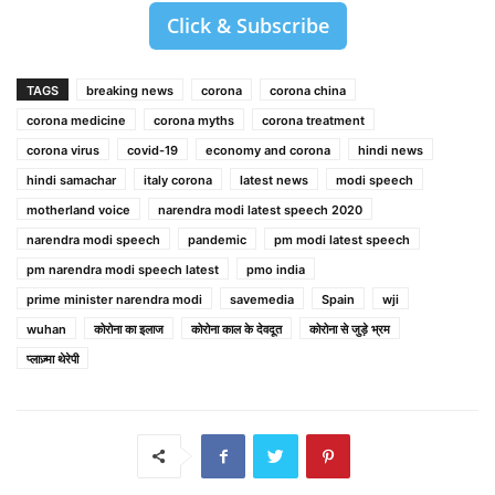
Click & Subscribe
TAGS
breaking news
corona
corona china
corona medicine
corona myths
corona treatment
corona virus
covid-19
economy and corona
hindi news
hindi samachar
italy corona
latest news
modi speech
motherland voice
narendra modi latest speech 2020
narendra modi speech
pandemic
pm modi latest speech
pm narendra modi speech latest
pmo india
prime minister narendra modi
savemedia
Spain
wji
wuhan
कोरोना का इलाज
कोरोना काल के देवदूत
कोरोना से जुड़े भ्रम
प्लाज़्मा थेरेपी