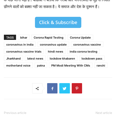
छीनने वालों को बक्शा नहीं जा सकता है। ये समाज और देश के दुश्मन हैं।
Click & Subscribe
TAGS
bihar
Corona Rapid Testing
Corona Update
coronavirus in india
coronavirus update
coronavirus vaccine
coronavirus vaccine trials
hindi news
india corona testing
Jharkhand
latest news
lockdow khabaren
lockdown pass
motherland voice
patna
PM Modi Meeting With CMs
ranchi
Previous article
Next article