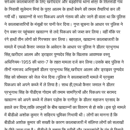
सरेआम कालाबाजारी के लिए खरीददार और बड़हरिया थाना क्षेत्र के तिलसंडी गांव
के निवासी सुलेमान मियां के पुत्र आलम के हाथों बेचने की तमाम तैयारियां कर ली
गयीं थीं। खाद्यान्नों से भरा पिकअप अपने गंतव्य की ओर जाने ही वाला था कि पुलिस
ने कालाबाजारियों के मंसूबों पर पानी फेर दिया। गुप्त सूचना के आधार पर पुलिस ने
ऐन वक्त पर पहुंचकर खाद्यान्न से लदे पिकअप को जब्त कर लिया। वहीं मौके पर
रंगे हाथों तीन लोगों को गिरफ्तार कर लिया। बहरहाल, खाद्यान्न कालाबाजारी के
मामले में एमओ कैसर जमाल के आवेदन के आधार पर पुलिस ने डीलर प्रभुनाथ
सिंह,खरीदार आलम और ड्राइवर पुण्यदेव सिंह के खिलाफ आवश्यक वस्तु
अधिनियम-1955 की धारा-7 के तहत मामला दर्ज कर लिया।उसके बाद पुलिस ने
तीनों नामजद अभियुक्तों डीलर प्रभुनाथ सिंह,खरीदार आलम और ड्राइवर पुण्यदेव
सिंह को सोमवार को जेल भेज दिया।पुलिस ने कालाबाजारी मामले में प्रयुक्त
पिकअप को अपने कब्जे में ले लिया है। साथ ही,एमओ कैसर जमाल ने डीलर
प्रभुनाथ सिंह के पीडीएस गोदाम की तमाम सामग्रियों और पिकअप पर बरामद
खाद्यान्न को अपने कब्जे में लेकर पड़ोस के रानीपुर के डीलर महाजन प्रसाद के
हवाले कर दिया,ताकि लाभुकों के बीच खाद्यान्नों का वितरण से हो सके।इस पूरे मामले
में बीडीओ अशोक कुमार ने सक्रिय भूमिका निभायी थी। लोगों का मानना है कि
बीडीओ अशोक कुमार की सख्ती के कारण कालाबाजारी में संलिप्त लोगों को सलाखों
के पीछे जाना पड़ा है। बीडीओ ने बताया कि गरीबों और जरुरतमंदों के मुंह से निवाले