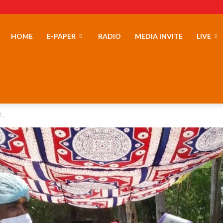
erLand
HOME
E-PAPER
RADIO
MEDIA INVITE
LIVE
ॉ...