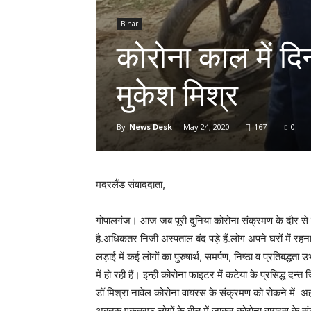
Bihar
कोरोना काल में दिन 
मुकेश मिश्र
By
News Desk
-
May 24, 2020
167
0
मदरलैंड संवाददाता,
गोपालगंज। आज जब पूरी दुनिया कोरोना संक्रमण के दौर से ग
है.अधिकतर निजी अस्पताल बंद पड़े हैं.लोग अपने घरों में रहन
लड़ाई में कई लोगों का पुरुषार्थ, समर्पण, निष्ठा व प्रतिबद
में हो रही हैं। इन्ही कोरोना फाइटर में कटेया के प्रसिद्ध दन्त 
डॉ मिश्रा नावेल कोरोना वायरस के संक्रमण को रोकने में अहम
अबतक एकतरफ लोगों के बीच में जाकर कोरोना वायरस के संक्रमण