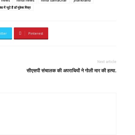
g news
hindi news
hindi samachar
Jharkhand
ा में जुटे हैं डॉ मुकेश मिश्र
itter
Pinterest
Next article
सीएसपी संचालक की अपराधियों ने गोली मार की हत्या.