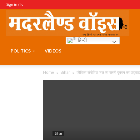
Sign in / Join
Moth
हिन्दी
Voice
POLITICS
VIDEOS
Home
Bihar
जीविका संपोषित फल एवं सब्जी दुकान का उद्घा
Bihar