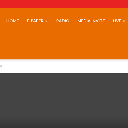
erLand
HOME
E-PAPER
RADIO
MEDIA INVITE
LIVE
टन