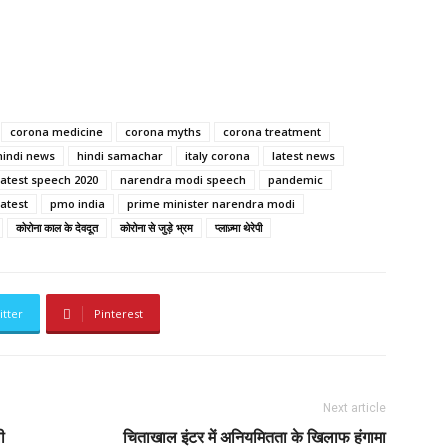
corona medicine
corona myths
corona treatment
hindi news
hindi samachar
italy corona
latest news
atest speech 2020
narendra modi speech
pandemic
atest
pmo india
prime minister narendra modi
कोरोना काल के देवदूत
कोरोना से जुड़े भ्रम
प्लाज़्मा थेरेपी
itter
Pinterest
Next article
ी
चिताखाल इंटर में अनियमितता के खिलाफ हंगामा