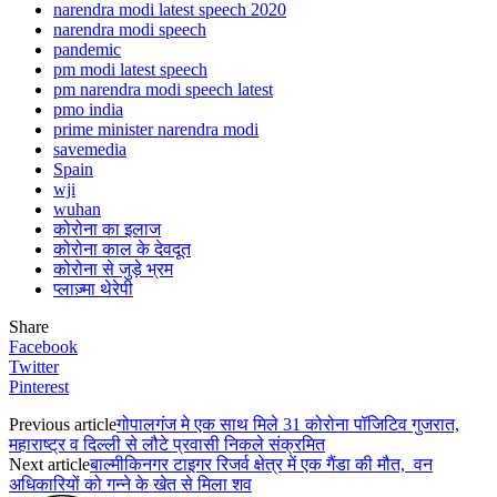
narendra modi latest speech 2020
narendra modi speech
pandemic
pm modi latest speech
pm narendra modi speech latest
pmo india
prime minister narendra modi
savemedia
Spain
wji
wuhan
कोरोना का इलाज
कोरोना काल के देवदूत
कोरोना से जुड़े भ्रम
प्लाज़्मा थेरेपी
Share
Facebook
Twitter
Pinterest
Previous article
गोपालगंज मे एक साथ मिले 31 कोरोना पॉजिटिव गुजरात,
महाराष्ट्र व दिल्ली से लौटे प्रवासी निकले संक्रमित
Next article
बाल्मीकिनगर टाइगर रिजर्व क्षेत्र में एक गैंडा की मौत, वन
अधिकारियों को गन्ने के खेत से मिला शव