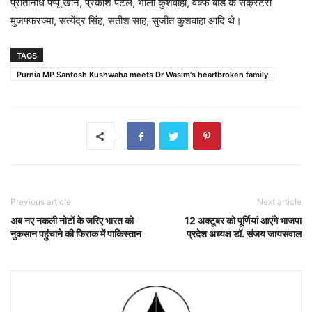
प्रतिनिधि पप्पू खान, प्रकाश पटेल, भोला कुशवाहा, वक्फ बोर्ड के सेक्रेटरी
मुजफ्फरज्मा, सत्येंद्र सिंह, सतीश साह, सुजीत कुशवाहा आदि थे।
TAGS
Purnia MP Santosh Kushwaha meets Dr Wasim's heartbroken family
Previous article
Next article
अब नए नकली नोटों के जरिए भारत को
12 अक्टूबर को पूर्णियां आएंगे भाजपा
नुकसान पहुंचाने की फिराक में पाकिस्तान
प्रदेश अध्यक्ष डॉ. संजय जायसवाल