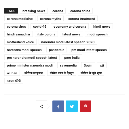
TAGS
breaking news
corona
corona china
corona medicine
corona myths
corona treatment
corona virus
covid-19
economy and corona
hindi news
hindi samachar
italy corona
latest news
modi speech
motherland voice
narendra modi latest speech 2020
narendra modi speech
pandemic
pm modi latest speech
pm narendra modi speech latest
pmo india
prime minister narendra modi
savemedia
Spain
wji
wuhan
कोरोना का इलाज
कोरोना काल के देवदूत
कोरोना से जुड़े भ्रम
प्लाज़्मा थेरेपी