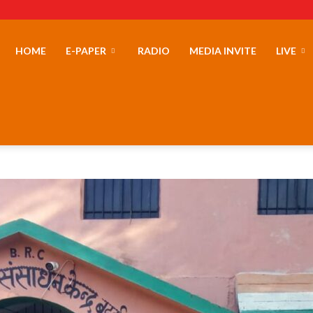
erLand
HOME
E-PAPER
RADIO
MEDIA INVITE
LIVE