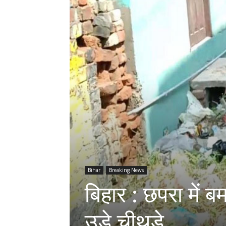
Bihar
Breaking News
बिहार : छपरा में बम
उड़े चीथड़े…