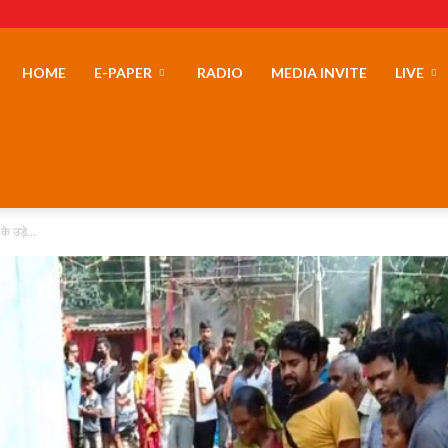
erLand
HOME
E-PAPER
RADIO
MEDIA INVITE
LIVE
के उड़े...