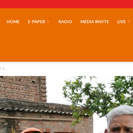
erLand
HOME
E-PAPER
RADIO
MEDIA INVITE
LIVE
 के...