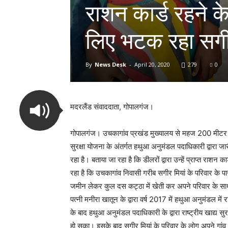
राशन कार्ड रहने क
लिए भटक रहा सगी
By
News Desk
-
April 20, 2020
279
0
मदरलैंड संवाददाता, गोपालगंज।
गोपालगंज। उचकागांव प्रखंड मुख्यालय से महज 200 मीटर की द
सुरक्षा योजना के अंतर्गत हथुआ अनुमंडल पदाधिकारी द्वारा 
रहा है। बताया जा रहा है कि डीलरों द्वारा उन्हें प्राप्त राशन
रहा है कि उचकागांव निवासी गरीब सगीर मियां के परिवार के 
जमीन लेकर कुल दस कट्ठा में खेती कर अपने परिवार के साथ 
पत्नी मनीरा खातून के द्वारा वर्ष 2017 में हथुआ अनुमंडल 
के बाद हथुआ अनुमंडल पदाधिकारी के द्वारा राष्ट्रीय खाद्य सुर
हो सका। इसके बाद सगीर मियां के परिवार के लोग अपने गांव के