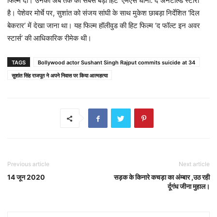
फिल्में दीं। उनकी अब तक की सबसे बड़ी हिट ‘एमएस धोनी: द अनटोल्ड स्टोरी’
है। पेशेवर मोर्चे पर, सुशांत को संजय सांघी के साथ मुकेश छाबड़ा निर्देशित ‘दिल
बेकरार’ में देखा जाना था। यह फिल्म हॉलीवुड की हिट फिल्म ‘द फॉल्ट इन अवर
स्टार्स’ की आधिकारिक रीमेक थी।
TAGS
Bollywood actor Sushant Singh Rajput commits suicide at 34
सुशांत सिंह राजपूत ने अपने निवास पर किया आत्महत्या
Previous article
Next article
14 जून 2020
सड़क के किनारे कचड़ा का अंम्बार ,उठ रही
र्दूगंध जीना मुहाल।