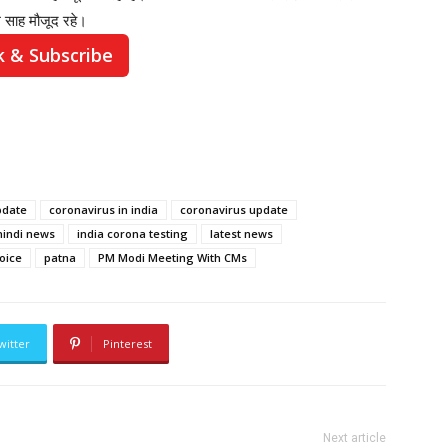
म साह मौजूद रहे।
k & Subscribe
pdate
coronavirus in india
coronavirus update
hindi news
india corona testing
latest news
oice
patna
PM Modi Meeting With CMs
witter
Pinterest
Next article