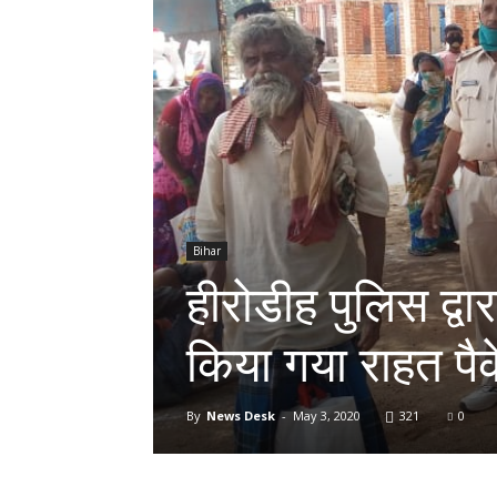
Bihar
हीरोडीह पुलिस द्वा
किया गया राहत प
By
News Desk
-
May 3, 2020
321
0