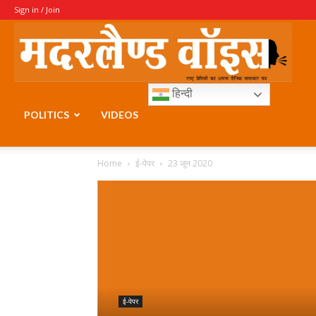
Sign in / Join
Moth
हिन्दी
Voice
POLITICS
VIDEOS
Home
ई-पेपर
23 जून 2020
ई-पेपर