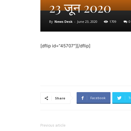
23 जून 2020
By
News Desk
-
June 23, 2020
1709
0
[dflip id=”45707″][/dflip]
Facebook
T
Share
Previous article