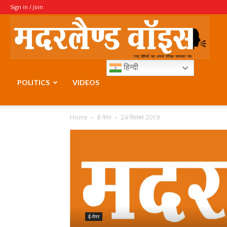
Sign in / Join
Moth
हिन्दी
Voice
POLITICS
VIDEOS
Home
ई-पेपर
24 सितंबर 2019
ई-पेपर