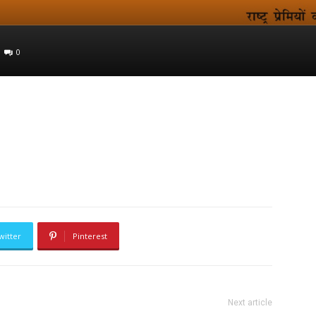
0
witter
Pinterest
Next article