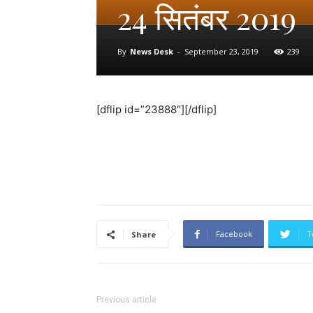
24 सितंबर 2019
By
News Desk
-
September 23, 2019
239
[dflip id=”23888″][/dflip]
Facebook
T
Share
Previous article