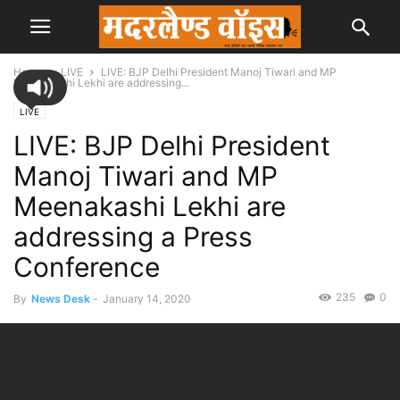
Home
LIVE
LIVE: BJP Delhi President Manoj Tiwari and MP
Meenakashi Lekhi are addressing...
LIVE
LIVE: BJP Delhi President
Manoj Tiwari and MP
Meenakashi Lekhi are
addressing a Press
Conference
235
0
By
News Desk
-
January 14, 2020