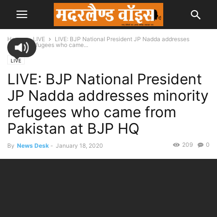
Home
LIVE
LIVE: BJP National President JP Nadda addresses
minority refugees who came...
LIVE
LIVE: BJP National President
JP Nadda addresses minority
refugees who came from
Pakistan at BJP HQ
209
0
By
News Desk
-
January 18, 2020