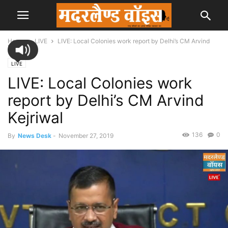
Home
LIVE
LIVE: Local Colonies work report by Delhi’s CM Arvind
Kejriwal
LIVE
LIVE: Local Colonies work
report by Delhi’s CM Arvind
Kejriwal
136
0
By
News Desk
-
November 27, 2019