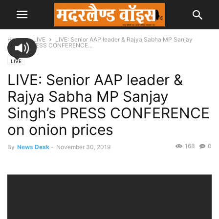
Home
LIVE
LIVE: Senior AAP leader & Rajya Sabha MP Sanjay
Singh’s PRESS CONFERENCE...
LIVE
LIVE: Senior AAP leader &
Rajya Sabha MP Sanjay
Singh’s PRESS CONFERENCE
on onion prices
168
0
By
News Desk
-
November 30, 2019