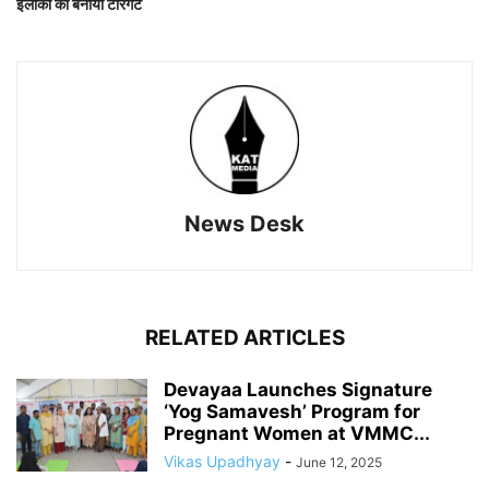
इलाकों को बनाया टारगेट
News Desk
RELATED ARTICLES
Devayaa Launches Signature
‘Yog Samavesh’ Program for
Pregnant Women at VMMC...
Vikas Upadhyay
-
June 12, 2025